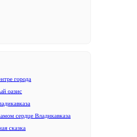
ентре города
ый оазис
ладикавказа
самом сердце Владикавказа
ая сказка