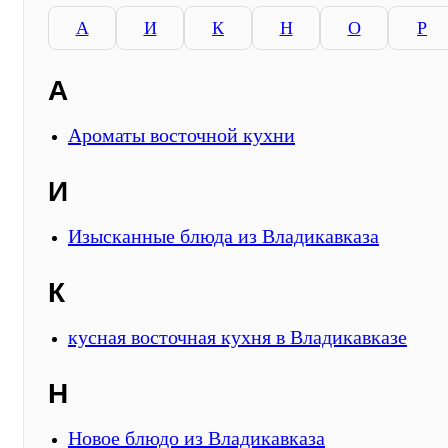
А
И
К
Н
О
Р
А
Ароматы восточной кухни
И
Изысканные блюда из Владикавказа
К
кусная восточная кухня в Владикавказе
Н
Новое блюдо из Владикавказа