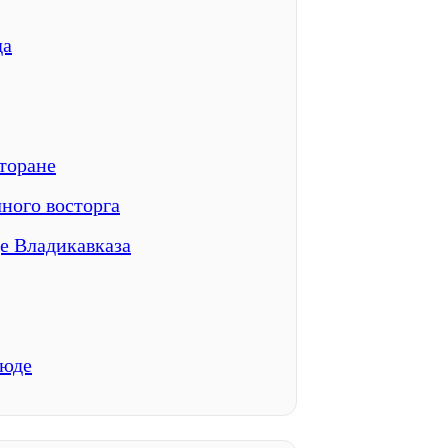
да
торане
чного восторга
це Владикавказа
люде