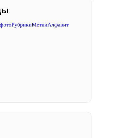
ды
 фото
Рубрики
Метки
Алфавит