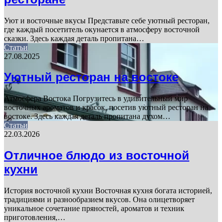
Уют и восточные вкусы Представьте себе уютный ресторан,
где каждый посетитель окунается в атмосферу восточной
сказки. Здесь каждая деталь пропитана…
Статьи
27.08.2025
Уютный ресторан на востоке
Атмосфера Востока Погрузитесь в удивительный мир
восточных ароматов и красок, посетив уютный ресторан на
востоке. Здесь каждая деталь пропитана духом…
Статьи
22.03.2026
Отличное блюдо из восточной
кухни
История восточной кухни Восточная кухня богата историей,
традициями и разнообразием вкусов. Она олицетворяет
уникальное сочетание пряностей, ароматов и техник
приготовления,…