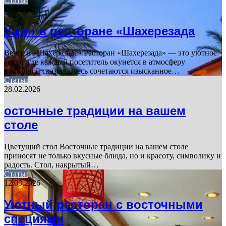
Статьи
19.03.2026
Ужин в ресторане «Шахерезада
Вечер в «Шахерезаде» Ресторан «Шахерезада» — это уютное
место, где каждый посетитель окунется в атмосферу
восточной сказки. Здесь сочетаются изысканное…
Статьи
28.02.2026
осточные традиции на вашем
столе
Цветущий стол Восточные традиции на вашем столе
приносят не только вкусные блюда, но и красоту, символику и
радость. Стол, накрытый…
Статьи
12.03.2026
Уютный ресторан с восточными
специями