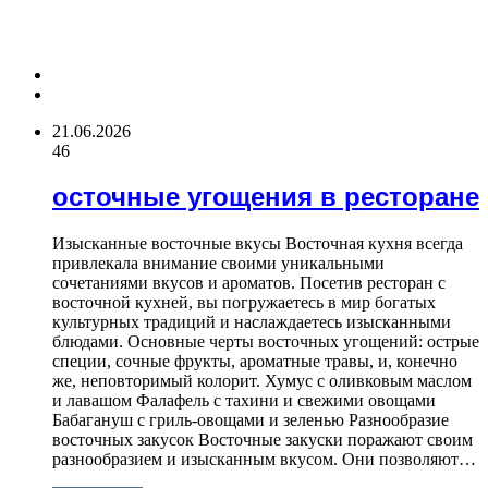
ПОСЛЕДНИЕ СТАТЬИ
Previous
page
Next
page
21.06.2026
46
осточные угощения в ресторане
Изысканные восточные вкусы Восточная кухня всегда
привлекала внимание своими уникальными
сочетаниями вкусов и ароматов. Посетив ресторан с
восточной кухней, вы погружаетесь в мир богатых
культурных традиций и наслаждаетесь изысканными
блюдами. Основные черты восточных угощений: острые
специи, сочные фрукты, ароматные травы, и, конечно
же, неповторимый колорит. Хумус с оливковым маслом
и лавашом Фалафель с тахини и свежими овощами
Бабагануш с гриль-овощами и зеленью Разнообразие
восточных закусок Восточные закуски поражают своим
разнообразием и изысканным вкусом. Они позволяют…