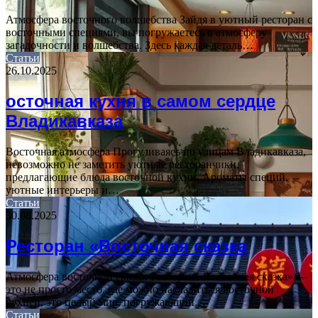
Атмосфера восточного волшебства Зайдя в уютный ресторан с
восточными специями, вы погружаетесь в атмосферу
загадочности и волшебства. Здесь каждая деталь…
Статьи
26.10.2025
осточная кухня в самом сердце
Владикавказа
Восточная атмосфера Прогуливаясь по улицам Владикавказа,
невозможно не заметить уютные ресторанчики,
предлагающие блюда восточной кухни. Ароматы специй,
уютные интерьеры и…
Статьи
30.08.2025
Ресторан «Восточная сказка
Атмосфера восточной сказки Ресторан «Восточная сказка» —
это не просто место, где можно насладиться восточной
кухней, это целый мир, погружающий…
Статьи