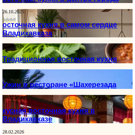
26.10.2025
осточная кухня в самом сердце
Владикавказа
02.04.2026
Традиционная восточная кухня
19.03.2026
Ужин в ресторане «Шахерезада
19.02.2026
кусная восточная кухня в
Владикавказе
28.02.2026